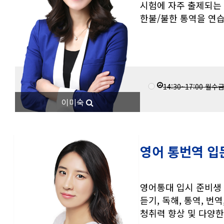
시험에 자주 출제되는 
한불/불한 통역을 연습
14:30~17:00
월수
이미숙
영어 통번역 입
영어통대 입시 준비생 
듣기, 독해, 통역, 번
청취력 향상 및 다양한