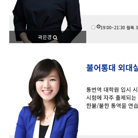
19:00~21:30
월목
3
곽은경
불어통대 외대실
통번역 대학원 입시 시
시험에 자주 출제되는 
한불/불한 통역을 연습