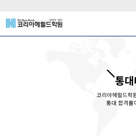
통대
코리아헤럴드학원
통대 합격률이