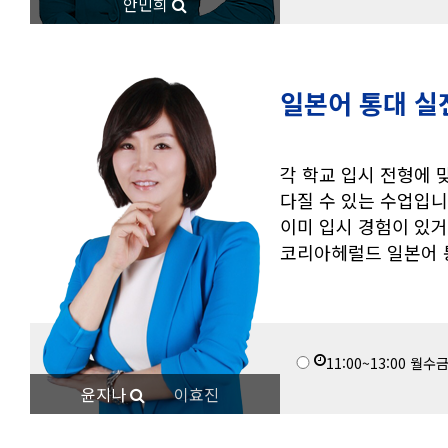
안민희
일본어 통대 실
각 학교 입시 전형에 
다질 수 있는 수업입니
이미 입시 경험이 있거
코리아헤럴드 일본어 
11:00~13:00
월수
윤지나
이효진