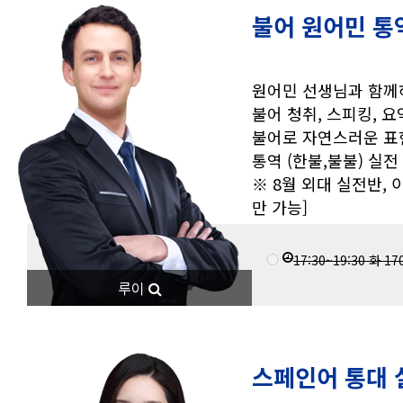
불어 원어민 통
원어민 선생님과 함께
불어 청취, 스피킹, 
불어로 자연스러운 표
통역 (한불,불불) 실전
※ 8월 외대 실전반, 
만 가능]
17:30~19:30
화
17
루이
스페인어 통대 