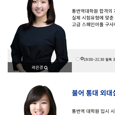
통번역대학원 합격의 
실제 시험유형에 맞춘
고급 스페인어를 구사
19:00~21:30
월목
3
곽은경
불어 통대 외대
통번역 대학원 입시 시