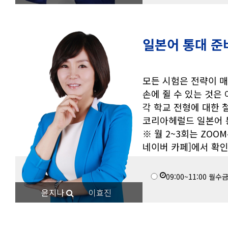
일본어 통대 준
모든 시험은 전략이 
손에 쥘 수 있는 것은 
각 학교 전형에 대한 
코리아헤럴드 일본어 
※ 월 2~3회는 ZO
네이버 카페]에서 확
09:00~11:00
월수
윤지나
이효진