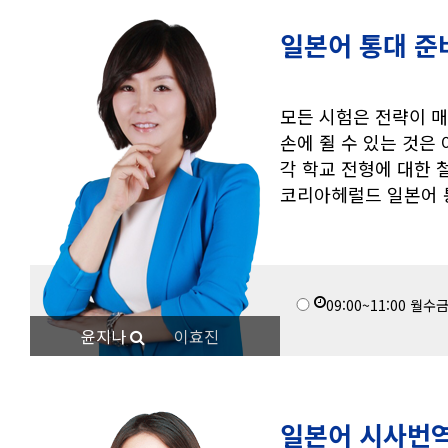
일본어 통대 준
모든 시험은 전략이 
손에 쥘 수 있는 것은 
각 학교 전형에 대한 
코리아헤럴드 일본어 
09:00~11:00
월수
윤지나
이효진
일본어 시사번역